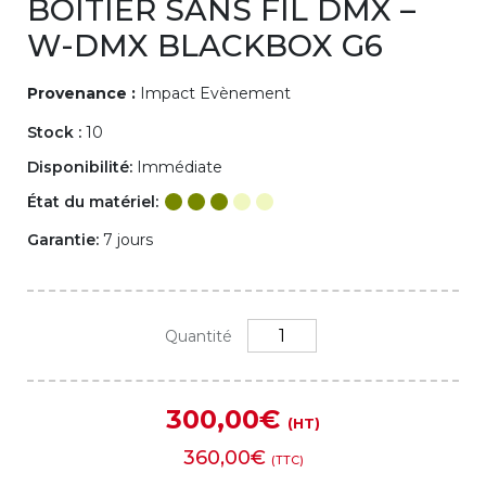
BOITIER SANS FIL DMX –
W-DMX BLACKBOX G6
Provenance :
Impact Evènement
Stock :
10
Disponibilité:
Immédiate
État du matériel:
Garantie:
7 jours
quantité
Quantité
de
BOITIER
SANS
300,00
€
FIL
(HT)
DMX
360,00
€
(TTC)
-