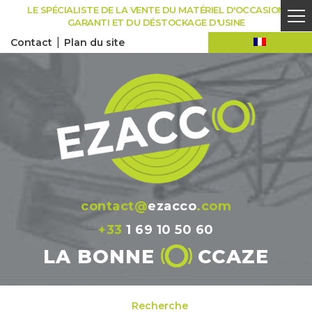
Skip
LE SPÉCIALISTE DE LA VENTE DU MATÉRIEL D'OCCASION
to
GARANTI ET DU DÉSTOCKAGE D'USINE
content
|
Contact
Plan du site
contact@
ezacco
.com
+33
1 69 10 50 60
LA BONNE
CCAZE
Recherche