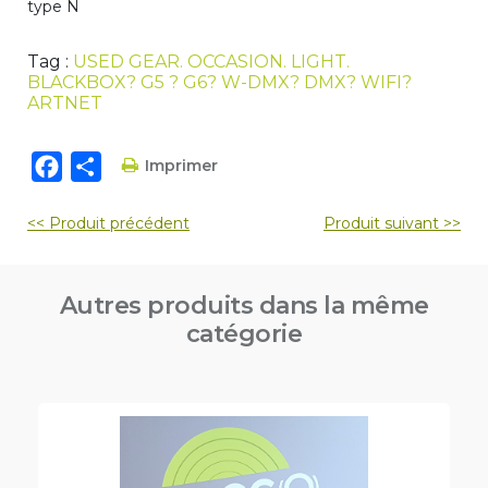
type N
Tag :
USED GEAR. OCCASION. LIGHT.
BLACKBOX? G5 ? G6? W-DMX? DMX? WIFI?
ARTNET
Facebook
Partager
Imprimer
Navigation
<< Produit précédent
Produit suivant >>
de
l’article
Autres produits dans la même
catégorie