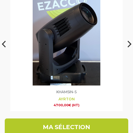
KHAMSIN-S
AYRTON
4700,00
€
(HT)
MA SÉLECTION