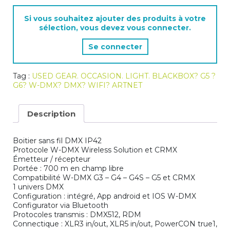
W-
DMX
Si vous souhaitez ajouter des produits à votre
BLACKBOX
sélection, vous devez vous connecter.
G6
Se connecter
Tag :
USED GEAR. OCCASION. LIGHT. BLACKBOX? G5 ?
G6? W-DMX? DMX? WIFI? ARTNET
Description
Boitier sans fil DMX IP42
Protocole W-DMX Wireless Solution et CRMX
Émetteur / récepteur
Portée : 700 m en champ libre
Compatibilité W-DMX G3 – G4 – G4S – G5 et CRMX
1 univers DMX
Configuration : intégré, App android et IOS W-DMX
Configurator via Bluetooth
Protocoles transmis : DMX512, RDM
Connectique : XLR3 in/out, XLR5 in/out, PowerCON true1,