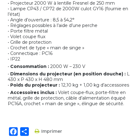
• Projecteur 2000 W à lentille Fresnel de 250 mm
• Lampe CP43 / CP72 de 2000W culot GY16 (fournie en
l’état)
• Angle d’ouverture : 8,5 à 54,2°
• Réglages possibles à l’aide d’une perche
• Porte filtre métal
• Volet coupe flux
• Grille de protection
• Crochet de type « main de singe »
• Connectique : PC16
• IP22
•
Consommation :
2000 W – 230 V
•
Dimensions du projecteur (en position douche) :
L
430 x P 430 x H 480 mm
•
Poids du projecteur :
12,10 kg + 1,00 kg d’accessoires
•
Accessoires inclus :
Volet coupe-flux, porte-filtre en
métal, grille de protection, câble d’alimentation équipé
PC16A, crochet « main de singe », élingue de sécurité.
Facebook
Partager
Imprimer