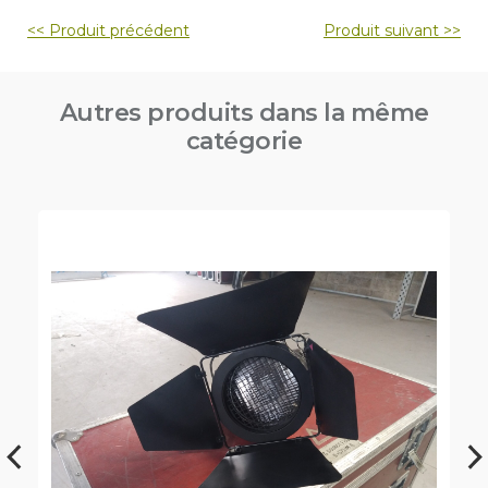
Navigation
<< Produit précédent
Produit suivant >>
de
l’article
Autres produits dans la même
catégorie