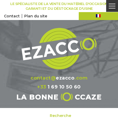
Skip
LE SPÉCIALISTE DE LA VENTE DU MATÉRIEL D'OCCASION
to
GARANTI ET DU DÉSTOCKAGE D'USINE
content
|
Contact
Plan du site
contact@
ezacco
.com
+33
1 69 10 50 60
LA BONNE
CCAZE
Recherche