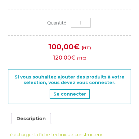
quantité
Quantité
de
FRESNEL
2kw
100,00
€
à
(HT)
perche
120,00
€
(TTC)
LEONARDO
Si vous souhaitez ajouter des produits à votre
sélection, vous devez vous connecter.
Se connecter
Description
Télécharger la fiche technique constructeur